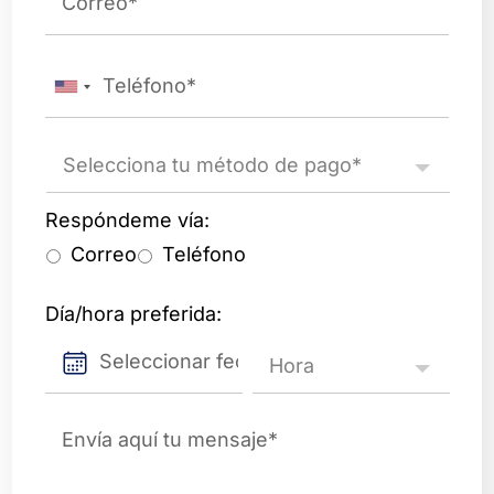
Phone
*
Metodo
de
pago
*
Respond
*
Respóndeme vía:
Correo
Teléfono
Date
*
Día/hora preferida:
Time2
*
YYYY
Mensaje
*
slash
MM